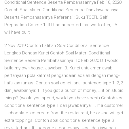
Conditional Sentence Beserta Pembahasannya Feb 10, 2020 ·
Contoh Soal Materi Conditional Sentence Dan Jawabannya
Beserta Pembahasannya Referensi : Buku TOEFL Self
Preparation Course 1. If I had accepted that work offer,.. A. I
will have built
2 Nov 2019 Contoh Latihan Soal Conditional Sentence
Lengkap Dengan Kunci Contoh Soal Materi Conditional
Sentence Beserta Pembahasannya 10 Feb 2020 D. I would
build my own house. Jawaban: B. Kunci untuk menjawab
pertanyaan pola kalimat pengandaian adalah dengan meng-
hafalkan rumus Contoh soal conditional sentence type 1, 2, 3
dan jawabannya: 1. If you got a bunch of money, … it on stupid
things? (would you spend, would you have spent) Contoh soal
conditional sentence type 1 dan jawabannya: 1. If a customer
… chocolate ice cream from the restaurant, he or she will get
extra toppings. Contoh soal conditional sentence type 3
revisi terbaru. If i become a god essay , soal dan jawaban