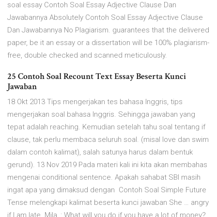
soal essay Contoh Soal Essay Adjective Clause Dan
Jawabannya Absolutely Contoh Soal Essay Adjective Clause
Dan Jawabannya No Plagiarism. guarantees that the delivered
paper, be it an essay or a dissertation will be 100% plagiarism-
free, double checked and scanned meticulously.
25 Contoh Soal Recount Text Essay Beserta Kunci
Jawaban
18 Okt 2013 Tips mengerjakan tes bahasa Inggris, tips
mengerjakan soal bahasa Inggris. Sehingga jawaban yang
tepat adalah reaching. Kemudian setelah tahu soal tentang if
clause, tak perlu membaca seluruh soal. (misal love dan swim
dalam contoh kalimat), salah satunya harus dalam bentuk
gerund). 13 Nov 2019 Pada materi kali ini kita akan membahas
mengenai conditional sentence. Apakah sahabat SBI masih
ingat apa yang dimaksud dengan Contoh Soal Simple Future
Tense melengkapi kalimat beserta kunci jawaban She … angry
if I am late. Mila, : What will you do if you have a lot of money?