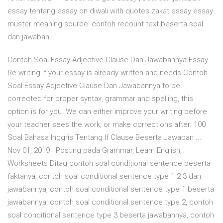
essay tentang essay on diwali with quotes zakat essay essay
muster meaning source: contoh recount text beserta soal
dan jawaban.
Contoh Soal Essay Adjective Clause Dan Jawabannya Essay
Re-writing If your essay is already written and needs Contoh
Soal Essay Adjective Clause Dan Jawabannya to be
corrected for proper syntax, grammar and spelling, this
option is for you. We can either improve your writing before
your teacher sees the work, or make corrections after. 100
Soal Bahasa Inggris Tentang If Clause Beserta Jawaban ...
Nov 01, 2019 · Posting pada Grammar, Learn English,
Worksheets Ditag contoh soal conditional sentence beserta
faktanya, contoh soal conditional sentence type 1 2 3 dan
jawabannya, contoh soal conditional sentence type 1 beserta
jawabannya, contoh soal conditional sentence type 2, contoh
soal conditional sentence type 3 beserta jawabannya, contoh