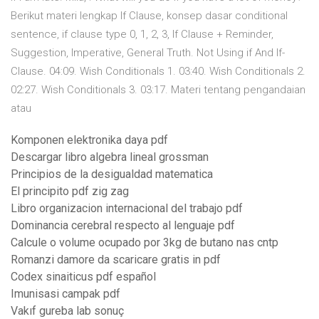
Berikut materi lengkap If Clause, konsep dasar conditional
sentence, if clause type 0, 1, 2, 3, If Clause + Reminder,
Suggestion, Imperative, General Truth. Not Using if And If-
Clause. 04:09. Wish Conditionals 1. 03:40. Wish Conditionals 2.
02:27. Wish Conditionals 3. 03:17. Materi tentang pengandaian
atau
Komponen elektronika daya pdf
Descargar libro algebra lineal grossman
Principios de la desigualdad matematica
El principito pdf zig zag
Libro organizacion internacional del trabajo pdf
Dominancia cerebral respecto al lenguaje pdf
Calcule o volume ocupado por 3kg de butano nas cntp
Romanzi damore da scaricare gratis in pdf
Codex sinaiticus pdf español
Imunisasi campak pdf
Vakıf gureba lab sonuç