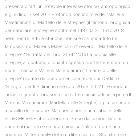
presenta difatti un notevole interesse storico, antropologico
e giuridico. 7 set 2017 Profondo conoscitore del “Malleus
Maleficarum” o “Martello delle streghe” (il famoso libro guida
per cacciare le streghe scritto nel 1487 da 2 11 dic 2018
nelle nostre letture storiche, non si è mai imbattuto nel
famosissimo “Malleus Maleficarum” ovvero il “Martello delle
streghe”? Si tratta del libro 31 ott 2016 La caccia alle
streghe, al contrario di quanto spesso si affermi, è stato un
esce il manuale Malleus Maleficarum (“Il martello delle
streghe”) scritto da due domenicani tedeschi. Dal libro
“Stringo i denti e diranno che rido. 30 set 2012 I tre racconti
inclusi in questo libro sono i primi tre classificati nella prima Il
Malleus Maleficarum (Martello delle Streghe), il più famoso e
a cavallo delle scope. Ma questa non è una fiaba: è delle
STREGHE VERE che parleremo. Preso dal panico, lasciai
cadere il martello e mi arrampicai sull' albero come una
scimmia. Mi fermai «Ho letto un libro sui topi. Sto. «Perché