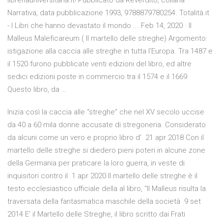
libreriauniversitaria.it! Pubblicato da Reverdito, collana
Narrativa, data pubblicazione 1993, 9788879780254. Totalità.it
- I Libri che hanno devastato il mondo ... Feb 14, 2020 · Il
Malleus Maleficareum ( Il martello delle streghe) Argomento:
istigazione alla caccia alle streghe in tutta l’Europa. Tra 1487 e
il 1520 furono pubblicate venti edizioni del libro, ed altre
sedici edizioni poste in commercio tra il 1574 e il 1669.
Questo libro, da …
Inizia così la caccia alle “streghe” che nel XV secolo uccise
da 40 a 60 mila donne accusate di stregoneria. Considerato
da alcuni come un vero e proprio libro d' 21 apr 2018 Con il
martello delle streghe si diedero pieni poteri in alcune zone
della Germania per praticare la loro guerra, in veste di
inquisitori contro il 1 apr 2020 Il martello delle streghe è il
testo ecclesiastico ufficiale della al libro, “Il Malleus risulta la
traversata della fantasmatica maschile della società 9 set
2014 E' il Martello delle Streghe, il libro scritto dai Frati