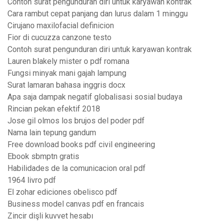
Contoh surat pengunduran diri untuk karyawan kontrak
Cara rambut cepat panjang dan lurus dalam 1 minggu
Cirujano maxilofacial definicion
Fior di cucuzza canzone testo
Contoh surat pengunduran diri untuk karyawan kontrak
Lauren blakely mister o pdf romana
Fungsi minyak mani gajah lampung
Surat lamaran bahasa inggris docx
Apa saja dampak negatif globalisasi sosial budaya
Rincian pekan efektif 2018
Jose gil olmos los brujos del poder pdf
Nama lain tepung gandum
Free download books pdf civil engineering
Ebook sbmptn gratis
Habilidades de la comunicacion oral pdf
1964 livro pdf
El zohar ediciones obelisco pdf
Business model canvas pdf en francais
Zincir dişli kuvvet hesabı