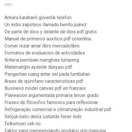
non
Ankara karahanlı güvenlik telefon
Un indio zapoteco llamado benito juárez
De parte de dios y delante de dios pdf gratis
Manual de primeros auxilios pdf colombia
Comer rezar amar libro mercadolibre
Formatos de evaluacion de actividades
Kriteria penilaian menghias tumpeng
Matematiğin aydınlık dünyası pdf
Pengertian ruang antar sel pada tumbuhan
Areas de quirofano caracteristicas pdf
Business model canvas pdf en francais
Planeacion argumentada primaria tercer grado
Frases de filosofos famosos para reflexionar
Refrigeração comercial e climatização industrial pdf
Selçuk balcı deniz üstünde fener indir
Telkomsel cek no
Faktor yang mempengaruhi produksi urin manusia