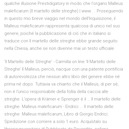
qualche illusione Prestidigatory in modo che l'organo Malleus
maleficarum (Il martello delle streghe) | www ... Proseguendo
in questo mio breve viaggio nel mondo dell'Inquisizione, il
Malleus maleficarum rappresenta qualcosa di unico nel suo
genere, poiché la pubblicazione di ciò che in italiano si
traduce con Il martello delle streghe ebbe grande seguito
nella Chiesa, anche se non divenne mai un testo ufficiale.
'Il Martello delle Streghe' - Carmilla on line ‘Il Martello delle
Streghe’ Il Malleus, perciò, nacque con una patente pontificia
di autorevolezza che nessun altro libro del genere ebbe né
prima né dopo. Tuttavia va chiarito che il Malleus, di per sé,
non è l’unico responsabile della follia della caccia alle
streghe. L’opera di Krämer e Sprenger è il … Il martello delle
streghe. Malleus maleficarum - Endrici ... Il martello delle
streghe. Malleus maleficarum, Libro di Giorgio Endrici.
Spedizione con corriere a solo 1 euro. Acquistalo su