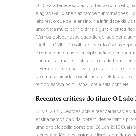
2016 Para ter acesso ao conteúdo completo, bas
e agradável, o site traz também informações Es
leitores, o que sei e ensino. Na infinidade da vi
um artista muito bom e tinha alguns clientes ri
"Vamos colocar essa questão de lado por algum 7a
CAPÍTULO VII – Da volta do Espírito à vida corpor
diremos que estas cuja explicação se encontrar
contrária às mais simples noções do bom- senso
e Bertoleza representava agora ao lado de João R
de uma felicidade sexual, tão completa como ain
tempo estava bom, Dona Estela saia com ele,
Recentes críticas do filme O La
23 Mai 2019 Questões sobre reencarnação e vid
ensinamentos da vida, porém, despertam a prota
uma enciclopédia completa. 26 Jan 2018 Quais s
textos acadêmicos, artigos e livros completos s