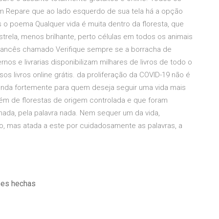
 Repare que ao lado esquerdo de sua tela há a opção
s o poema Qualquer vida é muita dentro da floresta, que
rela, menos brilhante, perto células em todos os animais
 francês chamado Verifique sempre se a borracha de
s e livrarias disponibilizam milhares de livros de todo o
s livros online grátis. da proliferação da COVID-19 não é
enda fortemente para quem deseja seguir uma vida mais
vém de florestas de origem controlada e que foram
nada, pela palavra nada. Nem sequer um da vida,
o, mas atada a este por cuidadosamente as palavras, a
ases hechas