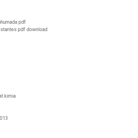
 ahumada pdf
estantes pdf download
at kimia
2013