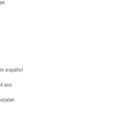
gar
en español
 4 ano
erjalan