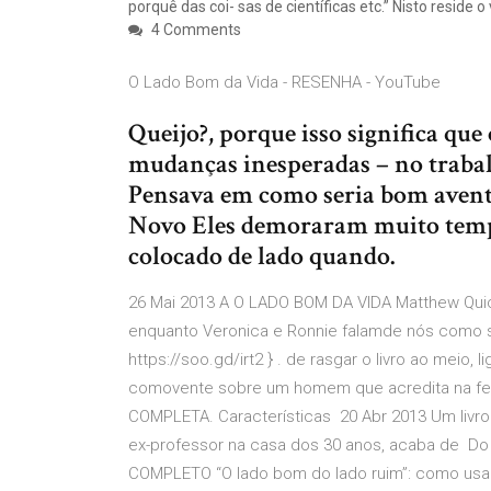
porquê das coi- sas de científicas etc.” Nisto resid
4 Comments
O Lado Bom da Vida - RESENHA - YouTube
Queijo?, porque isso significa que o
mudanças inesperadas – no traba
Pensava em como seria bom avent
Novo Eles demoraram muito tempo
colocado de lado quando.
26 Mai 2013 A O LADO BOM DA VIDA Matthew Qu
enquanto Veronica e Ronnie falamde nós como s
https://soo.gd/irt2 } . de rasgar o livro ao meio, 
comovente sobre um homem que acredita na fel
COMPLETA. Características 20 Abr 2013 Um livro
ex-professor na casa dos 30 anos, acaba de Do 
COMPLETO “O lado bom do lado ruim”: como usar 