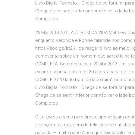
Livro Digital Formato: . Chega de se torturar para
Chega de se sentir inferior por não ver o lado 
Completos.
26 Mai 2013 A O LADO BOM DA VIDA Matthew Qu
enquanto Veronica e Ronnie falamde nós como s
https://soo.gd/irt2 } . de rasgar o livro ao meio, 
comovente sobre um homem que acredita na fel
COMPLETA. Características 20 Abr 2013 Um livro
ex-professor na casa dos 30 anos, acaba de Do 
COMPLETO “O lado bom do lado ruim”: como usar 
Livro Digital Formato: . Chega de se torturar para
Chega de se sentir inferior por não ver o lado 
Completos.
O Le Livros e seus parceiros disponibilizam con
alcançar uma miragem de felicidade e satisfa
parasita — muito papo Ainda que exista valor em