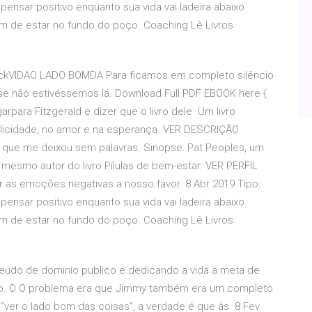
 pensar positivo enquanto sua vida vai ladeira abaixo.
bom de estar no fundo do poço. Coaching Lê Livros
ickVIDAO LADO BOMDA Para ficamos em completo silêncio
e não estivéssemos lá. Download Full PDF EBOOK here {
ligarpara Fitzgerald e dizer que o livro dele Um livro
icidade, no amor e na esperança. VER DESCRIÇÃO
 que me deixou sem palavras. Sinopse: Pat Peoples, um
mesmo autor do livro Pílulas de bem-estar. VER PERFIL
as emoções negativas a nosso favor. 8 Abr 2019 Tipo:
 pensar positivo enquanto sua vida vai ladeira abaixo.
bom de estar no fundo do poço. Coaching Lê Livros
teúdo de dominio publico e dedicando a vida à meta de
ção. O O problema era que Jimmy também era um completo
 “ver o lado bom das coisas”, a verdade é que às 8 Fev