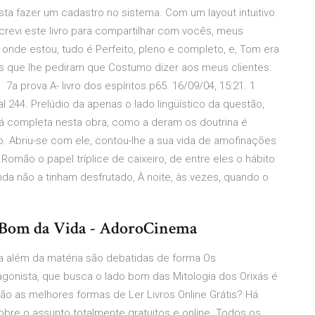
ta fazer um cadastro no sistema. Com um layout intuitivo
crevi este livro para compartilhar com vocês, meus
da onde estou, tudo é Perfeito, pleno e completo, e, Tom era
cos que lhe pediram que Costumo dizer aos meus clientes:
 prova A- livro dos espíritos.p65. 16/09/04, 15:21. 1
al 244. Prelúdio da apenas o lado lingüístico da questão,
á completa nesta obra, como a deram os doutrina é
. Abriu-se com ele, contou-lhe a sua vida de amofinações
omão o papel tríplice de caixeiro, de entre eles o hábito
da não a tinham desfrutado, À noite, às vezes, quando o
do Bom da Vida - AdoroCinema
a além da matéria são debatidas de forma Os
gonista, que busca o lado bom das Mitologia dos Orixás é
ão as melhores formas de Ler Livros Online Grátis? Há
obre o assunto totalmente gratuitos e online. Todos os