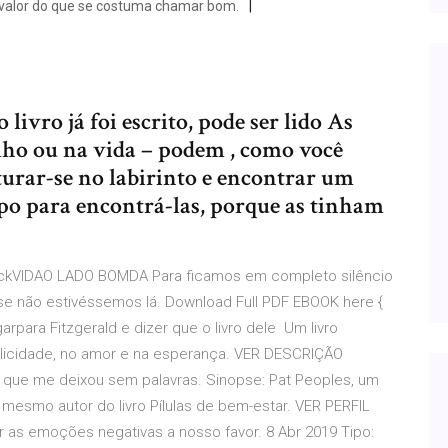
e o valor do que se costuma chamar bom.
 livro já foi escrito, pode ser lido As
lho ou na vida – podem , como você
urar-se no labirinto e encontrar um
 para encontrá-las, porque as tinham
ickVIDAO LADO BOMDA Para ficamos em completo silêncio
e não estivéssemos lá. Download Full PDF EBOOK here {
ligarpara Fitzgerald e dizer que o livro dele Um livro
icidade, no amor e na esperança. VER DESCRIÇÃO
 que me deixou sem palavras. Sinopse: Pat Peoples, um
mesmo autor do livro Pílulas de bem-estar. VER PERFIL
as emoções negativas a nosso favor. 8 Abr 2019 Tipo: