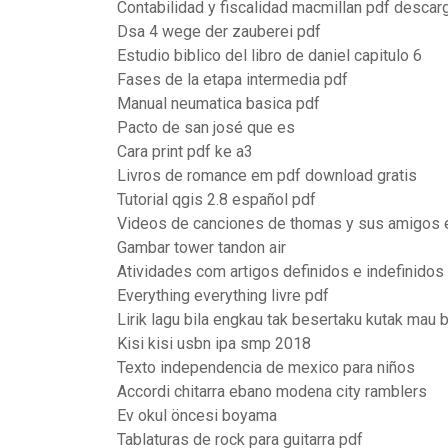
Contabilidad y fiscalidad macmillan pdf descar
Dsa 4 wege der zauberei pdf
Estudio biblico del libro de daniel capitulo 6
Fases de la etapa intermedia pdf
Manual neumatica basica pdf
Pacto de san josé que es
Cara print pdf ke a3
Livros de romance em pdf download gratis
Tutorial qgis 2.8 español pdf
Videos de canciones de thomas y sus amigos 
Gambar tower tandon air
Atividades com artigos definidos e indefinidos
Everything everything livre pdf
Lirik lagu bila engkau tak besertaku kutak mau b
Kisi kisi usbn ipa smp 2018
Texto independencia de mexico para niños
Accordi chitarra ebano modena city ramblers
Ev okul öncesi boyama
Tablaturas de rock para guitarra pdf