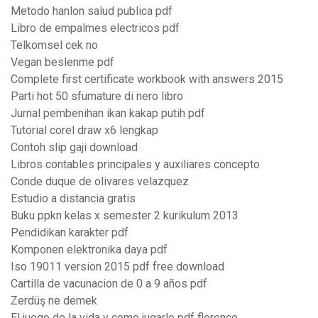
Metodo hanlon salud publica pdf
Libro de empalmes electricos pdf
Telkomsel cek no
Vegan beslenme pdf
Complete first certificate workbook with answers 2015
Parti hot 50 sfumature di nero libro
Jurnal pembenihan ikan kakap putih pdf
Tutorial corel draw x6 lengkap
Contoh slip gaji download
Libros contables principales y auxiliares concepto
Conde duque de olivares velazquez
Estudio a distancia gratis
Buku ppkn kelas x semester 2 kurikulum 2013
Pendidikan karakter pdf
Komponen elektronika daya pdf
Iso 19011 version 2015 pdf free download
Cartilla de vacunacion de 0 a 9 años pdf
Zerdüş ne demek
El juego de la vida y como jugarlo pdf florence