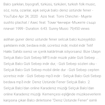
Balcı şarkıları, biyografi, türküsü, türküleri, turkish folk music,
söz, nota, ozanlar, aşık selçuk balcı deniz üstünde fener -
YouTube Apr 24, 2020 · Azis feat. Tomi Chinchiri - Mujete
sushto plachat / Азис feat. Томи Чинчири -Мъжете също
плачат 1999 - Duration: 6:43. Sunny Music 79,450 views
aslihan guner deniz ustunde fener selcuk balci kuzeyyildizi
şarkılarını indir, bedava indir, ücretsiz indir, mobil indir Telif
Hakkı Sahibi iseniz ve içerik kaldırtmak istiyorsanız: Bize Ulaşın
Selçuk Balcı Gizli Sebep MP3 indir müzik yükle Gizli Sebep ...
Selçuk Balcı Gizli Sebep indir dur, - Gizli Sebep sözleri oku -
Selçuk Balcı Gizli Sebep mobil dinle dur - Gizli Sebep cepten
ücretsiz indir - Gizli Sebep mp3 indir - Selçuk Balcı Gizli Sebep
bedava mp3 indir. Deniz Üstünde Fener Selçuk Balcı. 2.
Selçuk Balcı'dan online Karadeniz müziği Selçuk Balcı'dan
online Karadeniz müziği. Kemençesi eşliğinde müzikseverlerin
karşısına çıkan Balcı dinletisine "Deniz Üstünde Fener" isimli