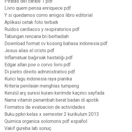
Piratas del caribe 1 pdf
Livro quem pensa enriquece pdf
Y si quedamos como amigos libro editorial
Aplikasi cetak foto terbaik
Ruidos cardiacos y respiratorios pdf
Tabungan rencana bri berhadiah
Download format cv kosong bahasa indonesia pdf
Jesus alias el cristo pdf
Inflamatuar bağırsak hastalığı pdf
Edgar allan poe o corvo livro pdf
Di pietro direito administrativo pdf
Kunci lagu indonesia raya pianika
Kriteria penilaian menghias tumpeng
Kenzül arş suresi kuranı kerimde kaçıncı sayfada
Nama vitamin penambah berat badan di apotik
Formatos de evaluacion de actividades
Buku ppkn kelas x semester 2 kurikulum 2013
Quimica organica solomons pdf español
Vakıf gureba lab sonuç