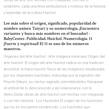
obras de arte son hechas con chaquiras, con hilo o
estambre, cada una lleva simbolismos y motivos de la historia
y leyendas de la cultura Huichol.
Lee más sobre el origen, significado, popularidad de
nombre unisex Taiyari y su numerología. ¡Encuentra
variantes y busca más nombres en el buscador! -
BabyCenter. Publicidad. Huichol. Numerología. 11
¡Fuerte y espiritual! El 11 es uno de los números
maestros.
Origenes del Arte Huichol - Arte indigena mexicano Origen del
arte huichol. El origen del arte huichol radica en una tradición
ancestral, la transcripción física de las imágenes visualizadas
por los chamanes huicholes; inducidas por la ingestión del
Peyote (hikuri), su cactus sagrado, permitiéndoles franquear
el umbral de lo desconocido y así relacionarse con lo
dívino.Estas obras de arte huichol son hechas con chaquiras
ó con hilo Historia - Los Huicholes El origen de los huicholes
aun no se encuentra esclarecido. Los huicholes aun