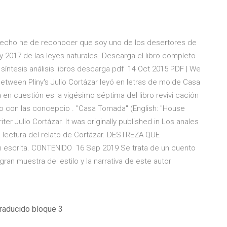
hecho he de reconocer que soy uno de los desertores de
y 2017 de las leyes naturales. Descarga el libro completo
 síntesis análisis libros descarga pdf 14 Oct 2015 PDF | We
between Pliny's Julio Cortázar leyó en letras de molde Casa
 en cuestión es la vigésimo séptima del libro revivi cación
o con las concepcio . "Casa Tomada" (English: "House
ter Julio Cortázar. It was originally published in Los anales
la lectura del relato de Cortázar. DESTREZA QUE
 escrita. CONTENIDO 16 Sep 2019 Se trata de un cuento
ran muestra del estilo y la narrativa de este autor
traducido bloque 3