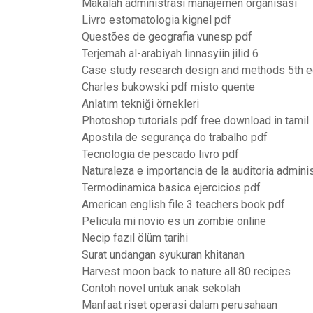
Makalah administrasi manajemen organisasi
Livro estomatologia kignel pdf
Questões de geografia vunesp pdf
Terjemah al-arabiyah linnasyiin jilid 6
Case study research design and methods 5th ed
Charles bukowski pdf misto quente
Anlatım tekniği örnekleri
Photoshop tutorials pdf free download in tamil
Apostila de segurança do trabalho pdf
Tecnologia de pescado livro pdf
Naturaleza e importancia de la auditoria adminis
Termodinamica basica ejercicios pdf
American english file 3 teachers book pdf
Pelicula mi novio es un zombie online
Necip fazıl ölüm tarihi
Surat undangan syukuran khitanan
Harvest moon back to nature all 80 recipes
Contoh novel untuk anak sekolah
Manfaat riset operasi dalam perusahaan