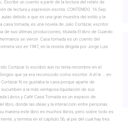
, Escribir un cuento a partir de la lectura del relato de
n de lectura y expresión escrita. CONTENIDO 16 Sep
aulas debido a que es una gran muestra del estilo y la
La casa tomada, es una novela de Julio Cortázar, escritor
a de sus últimas producciones, titulada El libro de Cuando
s hermanos se vieron Casa tomada es un cuento del
primera vez en 1947, en la revista dirigida por Jorge Luis
ndo Cortázar lo escribió aún no tenia renombre en el
a Borges que ya era reconocido como escritor. A él le … en
o Cortázar N os gustaba la casa porque aparte de
s sucumben a la más ventajosa liquidación de sus
ada Libros y Café Casa Tomada es un espacio de
el libro, donde las ideas y la interacción entre personas
su manera este libro es muchos libros, pero sobre todo es
riente, y termina en el capítulo 56, al pie del cual hay tres