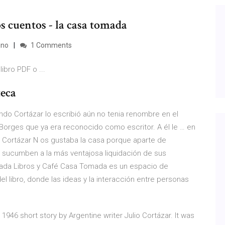
 cuentos - la casa tomada
ino
1 Comments
bro PDF o ...
teca
ndo Cortázar lo escribió aún no tenia renombre en el
a Borges que ya era reconocido como escritor. A él le … en
o Cortázar N os gustaba la casa porque aparte de
s sucumben a la más ventajosa liquidación de sus
ada Libros y Café Casa Tomada es un espacio de
el libro, donde las ideas y la interacción entre personas
1946 short story by Argentine writer Julio Cortázar. It was