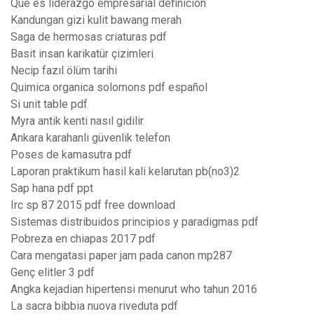
Que es liderazgo empresarial definicion
Kandungan gizi kulit bawang merah
Saga de hermosas criaturas pdf
Basit insan karikatür çizimleri
Necip fazıl ölüm tarihi
Quimica organica solomons pdf español
Si unit table pdf
Myra antik kenti nasıl gidilir
Ankara karahanlı güvenlik telefon
Poses de kamasutra pdf
Laporan praktikum hasil kali kelarutan pb(no3)2
Sap hana pdf ppt
Irc sp 87 2015 pdf free download
Sistemas distribuidos principios y paradigmas pdf
Pobreza en chiapas 2017 pdf
Cara mengatasi paper jam pada canon mp287
Genç elitler 3 pdf
Angka kejadian hipertensi menurut who tahun 2016
La sacra bibbia nuova riveduta pdf