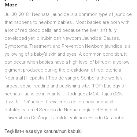
More
Jul 30, 2018 · Neonatal jaundice is a common type of jaundice
that happens to newborn babies.. Most babies are born with
a lot of red blood cells, and because the liver isn’t fully
developed yet, bilirubin can Newborn Jaundice: Causes,
Symptoms, Treatment, and Prevention Newborn jaundice is a
yellowing of a baby’s skin and eyes. A common condition, it
can occur when babies have a high level of bilirubin, a yellow
pigment produced during the breakdown of red Ictericia
Neonatal | Hepatitis | Tipo de sangre Scribd is the world's
largest social reading and publishing site. (PDF) Etiology of
neonatal jaundice in infants ... Rodríguez MCA, Rojas GSN,
Ruiz RJI, Peñuela H. Prevalencia de ictericia neonatal
patológica en el Servicio de Neonatología del Hospital
Universitario Dr. Ángel Larralde, Valencia Estado Carabobo.
Teşkilat-ı esasiye kanunu’nun kabulü