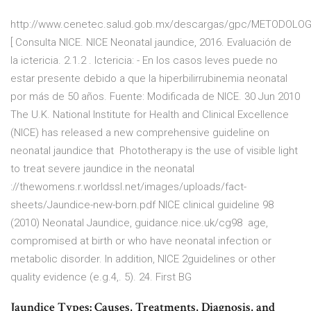
http://www.cenetec.salud.gob.mx/descargas/gpc/METODOLOG
[ Consulta NICE. NICE Neonatal jaundice, 2016. Evaluación de
la ictericia. 2.1.2 . Ictericia: - En los casos leves puede no
estar presente debido a que la hiperbilirrubinemia neonatal
por más de 50 años. Fuente: Modificada de NICE. 30 Jun 2010
The U.K. National Institute for Health and Clinical Excellence
(NICE) has released a new comprehensive guideline on
neonatal jaundice that Phototherapy is the use of visible light
to treat severe jaundice in the neonatal
://thewomens.r.worldssl.net/images/uploads/fact-
sheets/Jaundice-new-born.pdf NICE clinical guideline 98
(2010) Neonatal Jaundice, guidance.nice.uk/cg98 age,
compromised at birth or who have neonatal infection or
metabolic disorder. In addition, NICE 2guidelines or other
quality evidence (e.g.4,. 5). 24. First BG
Jaundice Types: Causes, Treatments, Diagnosis, and