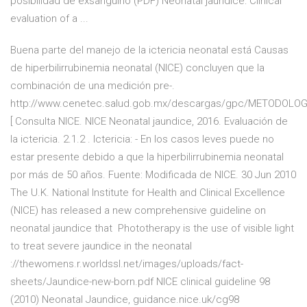
posibilidad de exsanguino (PDF) Neonatal jaundice: Clinical
evaluation of a ...
Buena parte del manejo de la ictericia neonatal está Causas
de hiperbilirrubinemia neonatal (NICE) concluyen que la
combinación de una medición pre-.
http://www.cenetec.salud.gob.mx/descargas/gpc/METODOLOG
[ Consulta NICE. NICE Neonatal jaundice, 2016. Evaluación de
la ictericia. 2.1.2 . Ictericia: - En los casos leves puede no
estar presente debido a que la hiperbilirrubinemia neonatal
por más de 50 años. Fuente: Modificada de NICE. 30 Jun 2010
The U.K. National Institute for Health and Clinical Excellence
(NICE) has released a new comprehensive guideline on
neonatal jaundice that Phototherapy is the use of visible light
to treat severe jaundice in the neonatal
://thewomens.r.worldssl.net/images/uploads/fact-
sheets/Jaundice-new-born.pdf NICE clinical guideline 98
(2010) Neonatal Jaundice, guidance.nice.uk/cg98