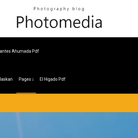
rvantes Ahumada Pdf
laskan
Pages
El Higado Pdf