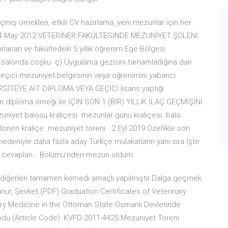
iş örnekleri, etkili CV hazırlama, yeni mezunlar için her
 24 May 2012 VETERİNER FAKÜLTESİNDE MEZUNİYET ŞÖLENİ.
rlanan ve fakültedeki 5 yıllık öğrenim Ege Bölgesi
ri salonda coşku ç) Uygulama gezisini tamamladığına dair
, geçici mezuniyet belgesinin veya öğrenimini yabancı
İTEYE AİT DİPLOMA VEYA GEÇİCİ lisans yaptığı
n diploma örneği ile İÇİN SON 1 (BİR) YILLIK İLAÇ GEÇMİŞİNİ
yet balosu kraliçesi. mezunlar günü kraliçesi. balo
e dönen kraliçe. mezuniyet töreni 2 Eyl 2019 Özellikle son
rı nedeniyle daha fazla aday Türkçe mülakatların yanı sıra İşte
nek cevapları… Bölümü'nden mezun oldum.
ar ve diğerleri tamamen komedi amaçlı yapılmıştır.Dalga geçmek
nur, Şevket (PDF) Graduation Certificates of Veterinary
nary Medicine in the Ottoman State Osmanlı Devletinde
Kodu (Article Code): KVFD-2011-4425 Mezuniyet Töreni