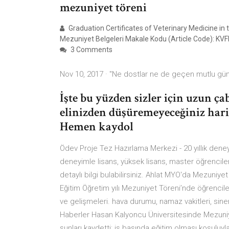
mezuniyet töreni
Graduation Certificates of Veterinary Medicine in
Mezuniyet Belgeleri Makale Kodu (Article Code): K
3 Comments
Nov 10, 2017 · "Ne dostlar ne de geçen mutlu gün
İşte bu yüzden sizler için uzun ça
elinizden düşüremeyeceğiniz harik
Hemen kaydol
Ödev Proje Tez Hazırlama Merkezi - 20 yıllık deney
deneyimle lisans, yüksek lisans, master öğrencileri
detaylı bilgi bulabilirsiniz. Ahlat MYO'da Mezuniy
Eğitim Öğretim yılı Mezuniyet Töreni’nde öğrencil
ve gelişmeleri. hava durumu, namaz vakitleri, sin
Haberler Hasan Kalyoncu Üniversitesinde Mezuniy
şunları kaydetti: iş başında eğitim olması koşuluyl