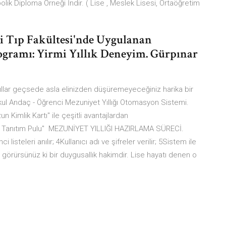
k Diploma Örneği İndir. ( Lise , Meslek Lisesi, Ortaöğretim
si Tıp Fakültesi'nde Uygulanan
ogramı: Yirmi Yıllık Deneyim. Gürpınar
ıllar geçsede asla elinizden düşüremeyeceğiniz harika bir
kul Andaç - Öğrenci Mezuniyet Yıllığı Otomasyon Sistemi.
n Kimlik Kartı" ile çeşitli avantajlardan
Araç Tanıtım Pulu" MEZUNİYET YILLIĞI HAZIRLAMA SÜRECİ.
listeleri anılır; 4Kullanıcı adı ve şifreler verilir; 5Sistem ile
görürsünüz ki bir duygusallık hakimdir. Lise hayatı denen o