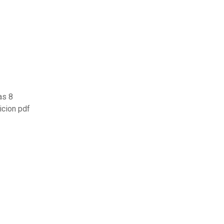
as 8
icion pdf