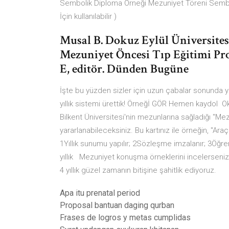
Sembolik Diploma Örneği Mezuniyet Töreni Semboli
İçin kullanılabilir )
Musal B. Dokuz Eylül Üniversite
Mezuniyet Öncesi Tıp Eğitimi Pr
E, editör. Dünden Bugüne
İşte bu yüzden sizler için uzun çabalar sonunda y
yıllık sistemi ürettik! Örneğİ GÖR Hemen kaydol O
Bilkent Üniversitesi'nin mezunlarına sağladığı "Mezu
yararlanabileceksiniz. Bu kartınız ile örneğin, "
1Yıllık sunumu yapılır; 2Sözleşme imzalanır; 3Öğrenci 
yıllık Mezuniyet konuşma örneklerini incelerseniz 
4 yıllık güzel zamanın bitişine şahitlik ediyoruz.
Apa itu prenatal period
Proposal bantuan daging qurban
Frases de logros y metas cumplidas