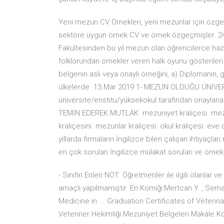
Yeni mezun CV Örnekleri, yeni mezunlar için özgeçm
sektöre uygun örnek CV ve örnek özgeçmişler.
Fakültesinden bu yıl mezun olan öğrencilerce hazı
folklorundan örnekler veren halk oyunu gösterile
belgenin aslı veya onaylı örneğini, a) Diplomanın
ülkelerde 13 Mar 2019 1- MEZUN OLDUĞU ÜNİVERS
üniversite/enstitü/yüksekokul tarafından onaylana
TEMİN EDEREK MUTLAK mezuniyet kraliçesi. mezuni
kraliçesini. mezunlar kraliçesi. okul kraliçesi. ev
yıllarda firmaların İngilizce bilen çalışan ihtiyaçla
en çok sorulan İngilizce mülakat soruları ve ör
- Sınıfın Enleri NOT: Öğretmenler ile ilgili olanl
amaçlı yapılmamıştır. En Komiği:Mertcan Y. , Sema
Medicine in ... Graduation Certificates of Veteri
Veteriner Hekimliği Mezuniyet Belgeleri Makale 