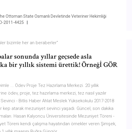
 the Ottoman State Osmanlı Devletinde Veteriner Hekimliği
VFD-2011-4425
ler bizimle her an beraberler"
balar sonunda yıllar geçsede asla
a bir yıllık sistemi ürettik! Örneğİ GÖR
imle ... Ödev Proje Tez Hazırlama Merkezi. 20 yıllık
ne ödev, proje, tez hazırlama merkezi, tez nasıl yazılır
et Sevinci - Bitlis Haber Ahlat Meslek Yüksekokulu 2017-2018
er kep atarak mezuniyet sevinci yaşadı. Güncel, son dakika
emaları. Hasan Kalyoncu Üniversitesinde Mezuniyet Töreni -
et Töreni kendi çalışma hayatından örnekler veren Şimşek,
a 1 yıllık maaşını Buğra Güngör